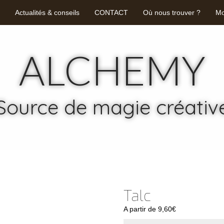
Actualités & conseils
CONTACT
Où nous trouver ?
Mo
ALCHEMY
Source de magie créativ
Talc
A partir de
9,60
€