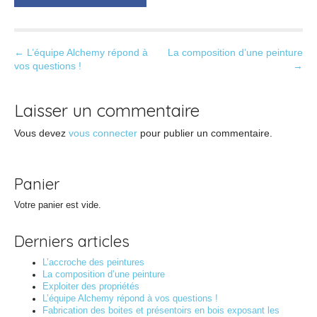
P
← L’équipe Alchemy répond à
La composition d’une peinture
vos questions !
→
o
s
t
Laisser un commentaire
n
Vous devez
vous connecter
pour publier un commentaire.
a
v
i
Panier
g
Votre panier est vide.
a
t
Derniers articles
i
L’accroche des peintures
o
La composition d’une peinture
Exploiter des propriétés
n
L’équipe Alchemy répond à vos questions !
Fabrication des boites et présentoirs en bois exposant les