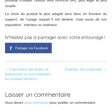
possible d’utiliser l’enduit fibré renforcé (RI), plus léger et plus
souple.
Le choix du produit le plus adapté sera donc en fonction du
support, de l’usage auquel il est destiné, mais aussi de son
exposition : intérieur ou extérieur.
N'hésitez pas à partager avec votre entourage !
Partager via Facebook
P
← Fabrication des boites et
Exploiter des propriétés →
présentoirs en bois exposant
o
les produits Alchemy
s
t
Laisser un commentaire
n
a
Vous devez
vous connecter
pour publier un commentaire.
v