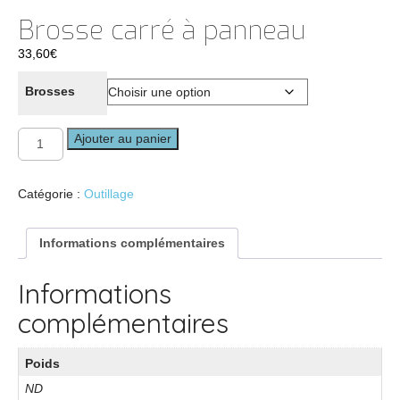
Brosse carré à panneau
33,60
€
Brosses
quantité
Ajouter au panier
de
Brosse
carré
Catégorie :
Outillage
à
panneau
Informations complémentaires
Informations
complémentaires
Poids
ND