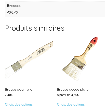
Brosses
40/140
Produits similaires
Brosse pour relief
Brosse queue plate
2,40
€
A partir de
3,60
€
Ce
Ce
Choix des options
Choix des options
produit
produit