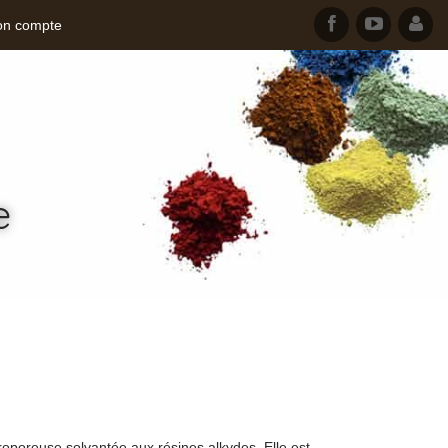
n compte
e
oporeuse solvantée aux résines alkydes. Elle est