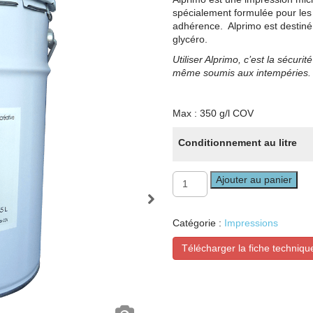
spécialement formulée pour les 
adhérence. Alprimo est destiné
glycéro.
Utiliser Alprimo, c’est la sécurité
même soumis aux intempéries.
Max : 350 g/l COV
Conditionnement au litre
quantité
Ajouter au panier
de
Alprimo
Catégorie :
Impressions
Télécharger la fiche techniqu