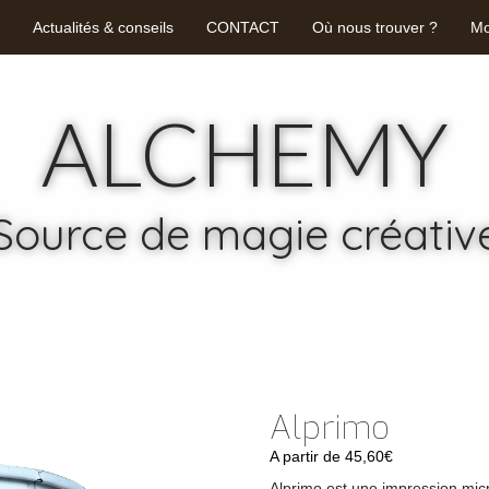
Actualités & conseils
CONTACT
Où nous trouver ?
Mo
ALCHEMY
Source de magie créativ
Alprimo
A partir de
45,60
€
Alprimo est une impression micr