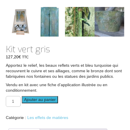
Kit vert gris
127,20
€
TTC
Apportez le relief, les beaux reflets verts et bleu turquoise qui
recouvrent le cuivre et ses alliages, comme le bronze dont sont
fabriquées nos fontaines ou les statues des jardins publics.
Vendu en kit avec une fiche d’application illustrée ou en
conditionnement.
quantité
Ajouter au panier
de
Kit
vert
Catégorie :
Les effets de matières
gris